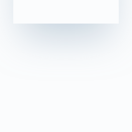
haut potentiel
intellectuel
gestion
émotionnelle