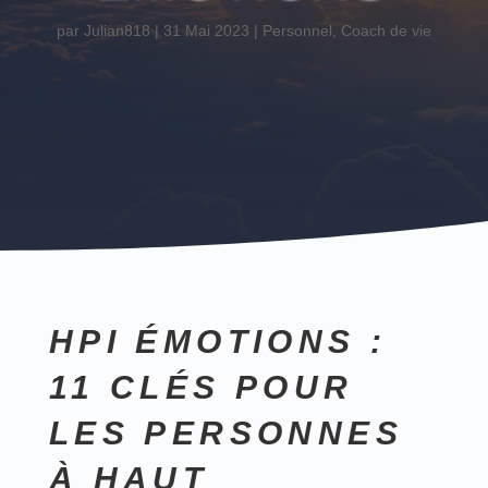
par
Julian818
|
31 Mai 2023
|
Personnel
,
Coach de vie
HPI ÉMOTIONS :
11 CLÉS POUR
LES PERSONNES
À HAUT