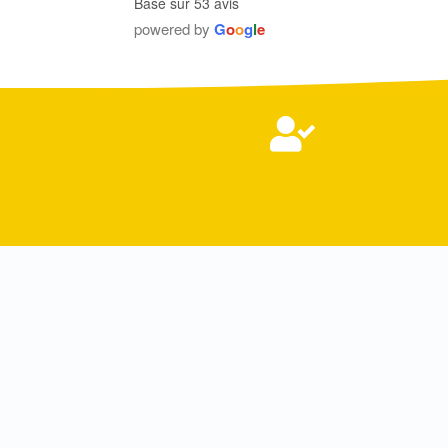
Basé sur 53 avis
powered by
G
o
o
g
l
e

MON
APPROCHE
Le
coaching en ligne
avec Julian, c’est répondr
demandes préalables, tout en invitant à la
réf