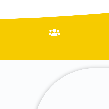

e à vos
lexion
et à