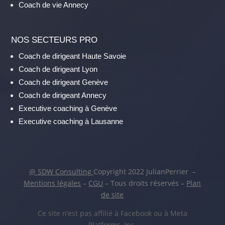
Coach de vie Annecy
NOS SECTEURS PRO
Coach de dirigeant Haute Savoie
Coach de dirigeant Lyon
Coach de dirigeant Genève
Coach de dirigeant Annecy
Executive coaching à Genève
Executive coaching à Lausanne
@ SDW Consulting
Copyright 2022 JulianPerrier –
Mentions légales
–
CGU
– Tous droits réservés –
Plan
de site
Ce site n’est pas affilié à Facebook ou à Meta
Platforms, Inc.