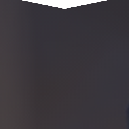
1961 route de saint andré
74420 SAINT ANDRÉ DE BOEGE