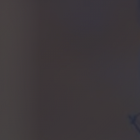
Rue des Eaux-Vives 15
1207 GENEVE – SUISSE
+33 6 75 63 62 94