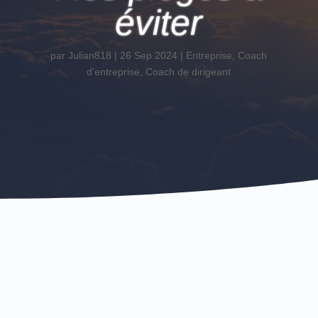
éviter
par
Julian818
|
26 Sep 2024
|
Entreprise
,
Coach
d’entreprise
,
Coach de dirigeant
entreprises en
difficulté