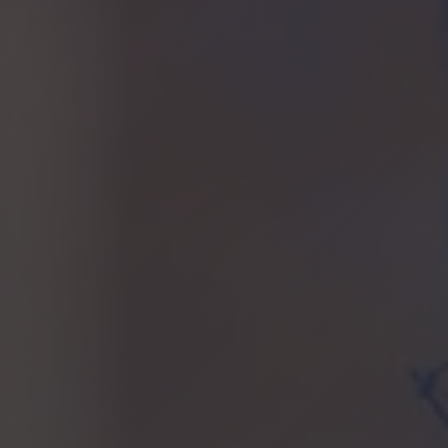
Rue des Eaux-Vives 15
1207 GENEVE – SUISSE
+33 6 75 63 62 94