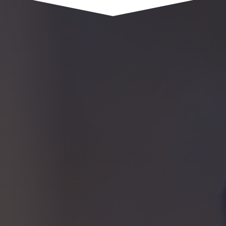
1961 route de saint andré
74420 SAINT ANDRÉ DE BOEGE