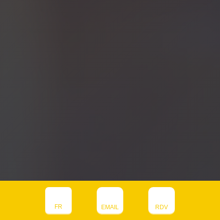
contact@julianperrier.com
FR
EMAIL
RDV