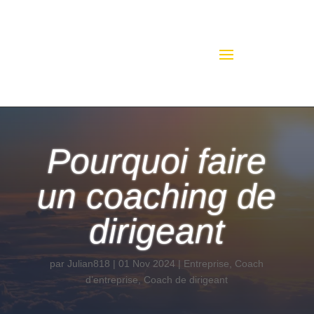
Pourquoi faire
un coaching de
dirigeant
par
Julian818
|
01 Nov 2024
|
Entreprise
,
Coach
d’entreprise
,
Coach de dirigeant