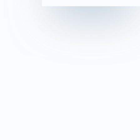
Personnel
: Il s’agit de vous-même, de v
professionnelles. Pourtant, c’est la clé pour ma
Professionnel
: Ce domaine représente votre 
sphères de vie.
Familial
: La famille est un pilier, car elle 
Couple
: Une relation de couple solide repo
Social
: Maintenir des relations sociales act
Prenez le temps d’analyser votre emploi du t
Réservez des plages horaires dédiées à chaqu
Programmez des moments précis pour des act