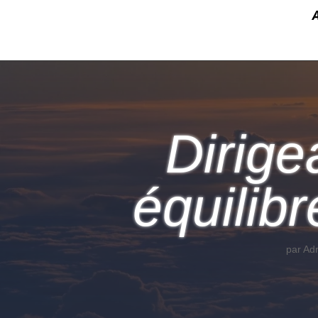
Dirige
équilibr
par
Adr