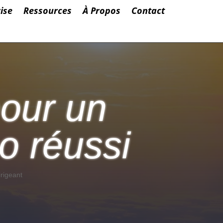
ise
Ressources
À Propos
Contact
pour un
so réussi
rigeant