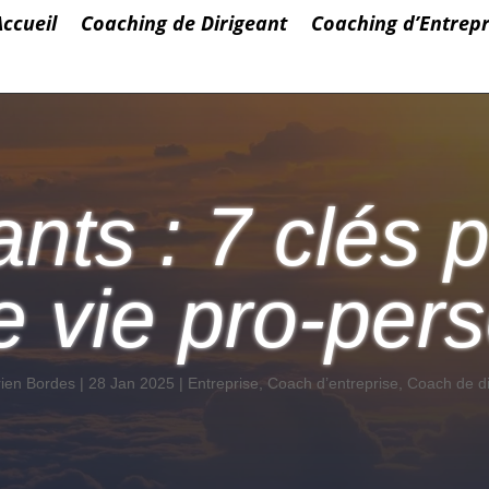
Accueil
Coaching de Dirigeant
Coaching d’Entrepr
ants : 7 clés 
e vie pro-per
ien Bordes
|
28 Jan 2025
|
Entreprise
,
Coach d’entreprise
,
Coach de di