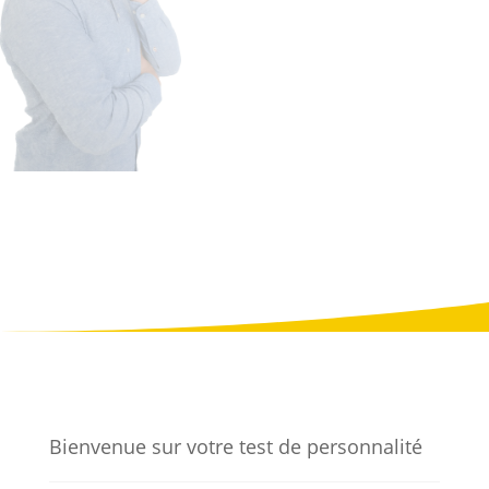
dirigeant de TPE/PME
test
compétences
Répondez
honnêtement
style de leadership
potentiel de croissance
Bienvenue sur votre test de personnalité