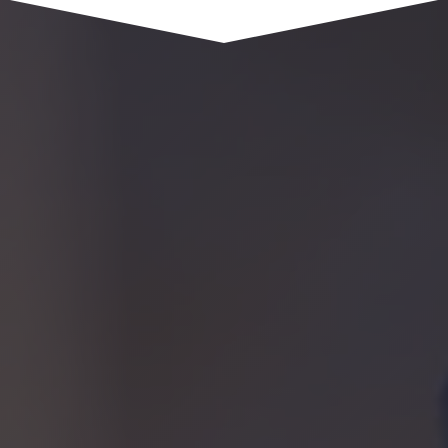
1961 route de saint andré
74420 SAINT ANDRÉ DE BOEGE