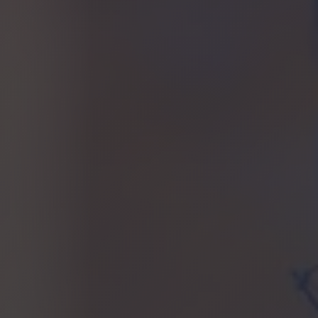
Rue des Eaux-Vives 15
1207 GENEVE – SUISSE
+33 6 75 63 62 94