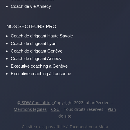
Coach de vie Annecy
NOS SECTEURS PRO
Coach de dirigeant Haute Savoie
Coach de dirigeant Lyon
Coach de dirigeant Genève
Coach de dirigeant Annecy
Executive coaching à Genève
Executive coaching à Lausanne
@ SDW Consulting
Copyright 2022 JulianPerrier –
Mentions légales
–
CGU
– Tous droits réservés –
Plan
de site
Ce site n’est pas affilié à Facebook ou à Meta