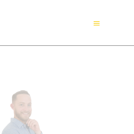
ÊTES-VOUS UN LEADER
INSPIRANT ?
ÉVALUEZ VOS
COMPÉTENCES DE
DIRIGEANT ET DÉCOUVREZ
VOTRE POTENTIEL !