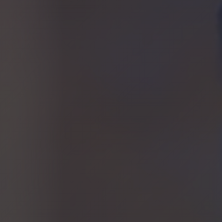
Rue des Eaux-Vives 15
1207 GENEVE – SUISSE
+33 6 75 63 62 94