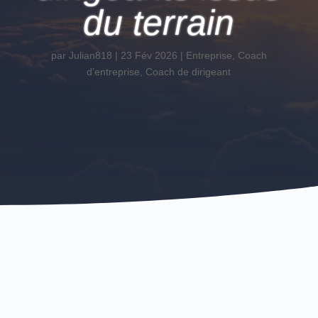
du terrain
par
Julian818
|
23 Fév 2026
|
Entreprise
,
Coach
d’entreprise
,
Coach de dirigeant