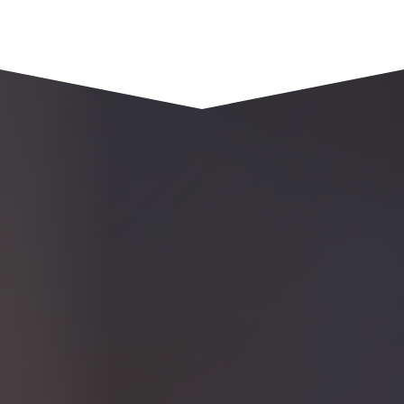
1961 route de saint andré
74420 SAINT ANDRÉ DE BOEGE